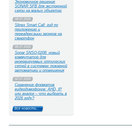
Экономичное решение
SONAR SFB для экстренной
связи на малых объектах
08.07.2026
Slinex Smart Call: гид по
приложению и
переадресации звонков на
смартфон
08.07.2026
Sonar SNSO-0208: новый
коммутатор для
резервируемых оптических
сетей в системах пожарной
автоматики и оповещения
02.07.2026
Сравнение форматов
видеодомофонов: AHD, IP
или аналог – что выбрать в
2026 году?
Все новости...