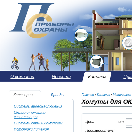
О компании
Новости
Каталог
Пра
Категории
Бренды
Главная
›
Каталог
›
Материалы 
Хомуты для ОК
Системы видеонаблюдения
Охранно-пожарная
сигнализация
Цена
от
Системы связи и домофоны
Источники питания
Производитель: