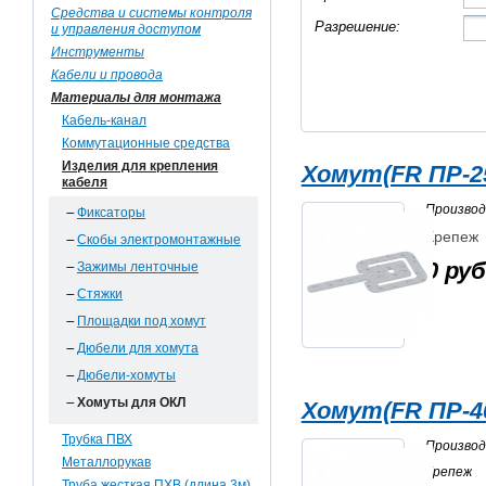
Средства и системы контроля
Разрешение:
и управления доступом
Инструменты
Кабели и провода
Материалы для монтажа
Кабель-канал
Коммутационные средства
Изделия для крепления
Хомут(FR ПР-2
кабеля
Произво
Фиксаторы
Крепеж
Скобы электромонтажные
0 руб
Зажимы ленточные
Стяжки
Площадки под хомут
Дюбели для хомута
Дюбели-хомуты
Хомуты для ОКЛ
Хомут(FR ПР-4
Трубка ПВХ
Произво
Металлорукав
Крепеж
Труба жесткая ПХВ (длина 3м)