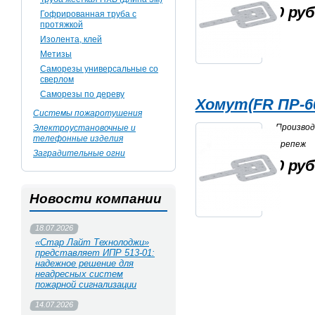
0 руб
Гофрированная труба с
протяжкой
Изолента, клей
Метизы
Саморезы универсальные со
сверлом
Саморезы по дереву
Хомут(FR ПР-6
Системы пожаротушения
Произво
Электроустановочные и
телефонные изделия
Крепеж
Заградительные огни
0 руб
Новости компании
18.07.2026
«Стар Лайт Технолоджи»
представляет ИПР 513‑01:
надежное решение для
неадресных систем
пожарной сигнализации
14.07.2026