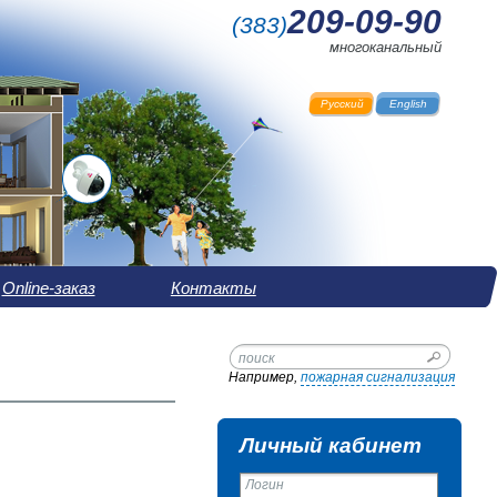
209-09-90
(
383
)
многоканальный
Русский
English
Online-заказ
Контакты
Например,
пожарная сигнализация
Личный кабинет