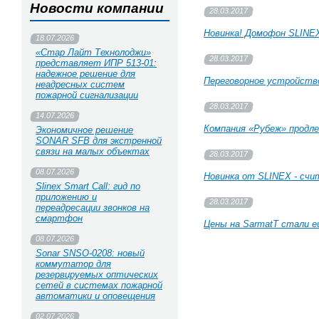
Новости компании
28.03.2017
Новинка! Домофон SLINEX
18.07.2026
«Стар Лайт Технолоджи»
28.03.2017
представляет ИПР 513‑01:
надежное решение для
Переговорное устройство
неадресных систем
пожарной сигнализации
28.03.2017
14.07.2026
Компания «Рубеж» прод
Экономичное решение
SONAR SFB для экстренной
связи на малых объектах
28.03.2017
08.07.2026
Новинка от SLINEX - сч
Slinex Smart Call: гид по
приложению и
28.03.2017
переадресации звонков на
смартфон
Цены на SarmatT стали е
08.07.2026
Sonar SNSO-0208: новый
коммутатор для
резервируемых оптических
сетей в системах пожарной
автоматики и оповещения
02.07.2026