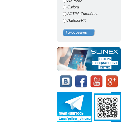
AX PRO
C.Nord
АСТРА-Zитадель
Ладога-РК
Голосовать