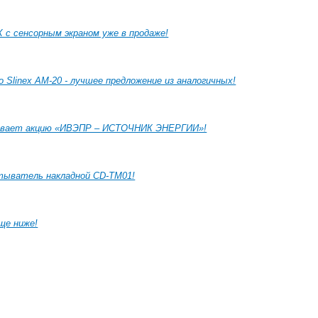
 с сенсорным экраном уже в продаже!
 Slinex AM-20 - лучшее предложение из аналогичных!
левает акцию «ИВЭПР – ИСТОЧНИК ЭНЕРГИИ»!
итыватель накладной CD-TM01!
ще ниже!