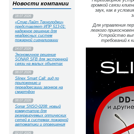
Новости компании
громкой связи клие
звук, как в услов
з
18.07.2026
«Стар Лайт Технолоджи»
Для управления п
представляет ИПР 513‑01:
легкого прикоснове
надежное решение для
Устройство вып
неадресных систем
пожарной сигнализации
требований к к
14.07.2026
Экономичное решение
SONAR SFB для экстренной
связи на малых объектах
08.07.2026
Slinex Smart Call: гид по
приложению и
переадресации звонков на
смартфон
08.07.2026
Sonar SNSO-0208: новый
коммутатор для
резервируемых оптических
сетей в системах пожарной
автоматики и оповещения
02.07.2026