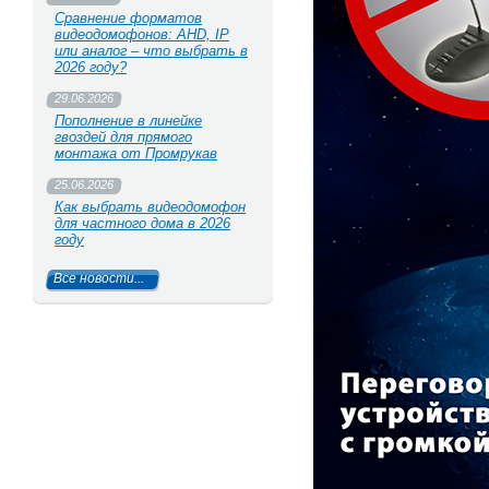
Сравнение форматов
видеодомофонов: AHD, IP
или аналог – что выбрать в
2026 году?
29.06.2026
Пополнение в линейке
гвоздей для прямого
монтажа от Промрукав
25.06.2026
Как выбрать видеодомофон
для частного дома в 2026
году
Все новости...