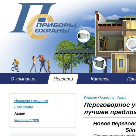
О компании
Новости
Каталог
Пра
Главная
›
Новости
›
Акции
Новости компании
Переговорное у
Семинары
лучшее предлож
Акции
Фотогалерея
Новое перегов
Sli
Переговорное устро