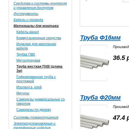
Средства и системы контроля
и управления доступом
Инструменты
Кабели и провода
Материалы для монтажа
Кабель-канал
Труба Ф16мм
Коммутационные средства
Изделия для крепления
Произво
кабеля
Трубка ПВХ
36.5 
Металлорукав
Труба жесткая ПХВ (длина
3м)
Гофрированная труба с
протяжкой
Изолента, клей
Метизы
Труба Ф20мм
Саморезы универсальные со
сверлом
Произво
Саморезы по дереву
47.4 
Системы пожаротушения
Электроустановочные и
телефонные изделия