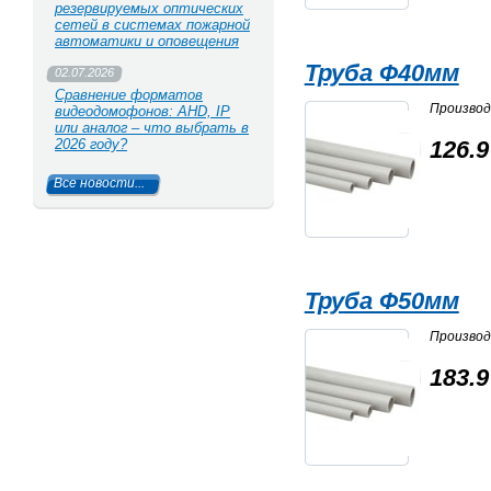
резервируемых оптических
сетей в системах пожарной
автоматики и оповещения
Труба Ф40мм
02.07.2026
Сравнение форматов
Произво
видеодомофонов: AHD, IP
или аналог – что выбрать в
2026 году?
126.9
Все новости...
Труба Ф50мм
Произво
183.9