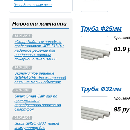
Заградительные огни
Новости компании
Труба Ф25мм
18.07.2026
Произво
«Стар Лайт Технолоджи»
представляет ИПР 513‑01:
61.9 
надежное решение для
неадресных систем
пожарной сигнализации
14.07.2026
Экономичное решение
SONAR SFB для экстренной
связи на малых объектах
Труба Ф32мм
08.07.2026
Slinex Smart Call: гид по
Произво
приложению и
переадресации звонков на
95 ру
смартфон
08.07.2026
Sonar SNSO-0208: новый
коммутатор для