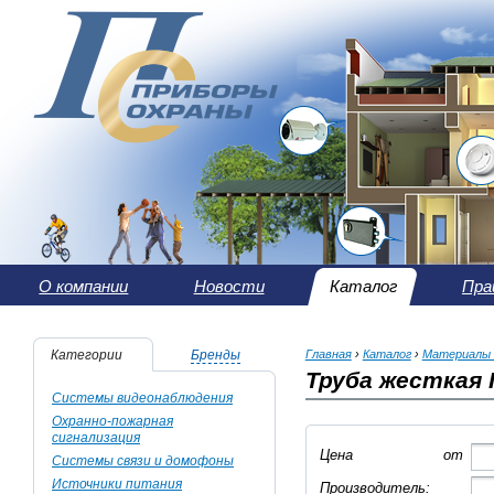
О компании
Новости
Каталог
Пра
Категории
Бренды
Главная
›
Каталог
›
Материалы 
Труба жесткая 
Системы видеонаблюдения
Охранно-пожарная
сигнализация
Цена
от
Системы связи и домофоны
Источники питания
Производитель: