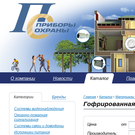
О компании
Новости
Каталог
Пра
Категории
Бренды
Главная
›
Каталог
›
Материалы 
Гофрированная
Системы видеонаблюдения
Охранно-пожарная
сигнализация
Цена
от
Системы связи и домофоны
Источники питания
Производитель: