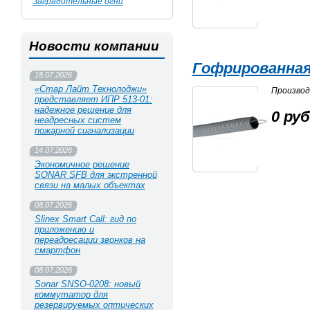
Заградительные огни
Новости компании
Гофрированная
18.07.2026
«Стар Лайт Технолоджи»
Произво
представляет ИПР 513‑01:
надежное решение для
0 руб
неадресных систем
пожарной сигнализации
14.07.2026
Экономичное решение
SONAR SFB для экстренной
связи на малых объектах
08.07.2026
Slinex Smart Call: гид по
приложению и
переадресации звонков на
смартфон
08.07.2026
Sonar SNSO-0208: новый
коммутатор для
резервируемых оптических