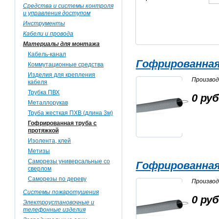
Средства и системы контроля
и управления доступом
Инструменты
Кабели и провода
Материалы для монтажа
Кабель-канал
Гофрированная
Коммутационные средства
Изделия для крепления
Произво
кабеля
Трубка ПВХ
0 руб
Металлорукав
Труба жесткая ПХВ (длина 3м)
Гофрированная труба с
протяжкой
Изолента, клей
Метизы
Саморезы универсальные со
Гофрированная
сверлом
Саморезы по дереву
Произво
Системы пожаротушения
0 руб
Электроустановочные и
телефонные изделия