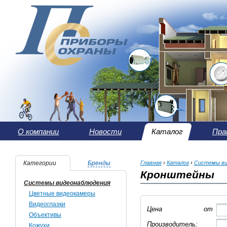
О компании
Новости
Каталог
Пра
Категории
Бренды
Главная
›
Каталог
›
Системы ви
Кронштейны
Системы видеонаблюдения
Цветные видеокамеры
Видеоглазки
Цена
от
Объективы
Производитель:
Кожухи