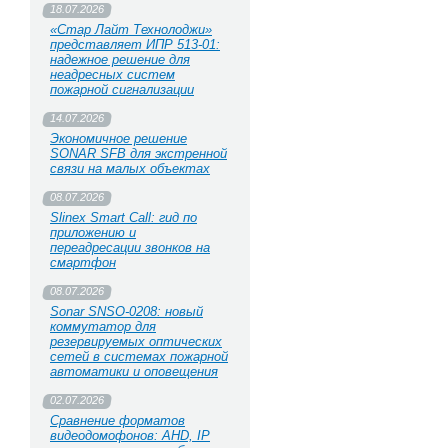
18.07.2026
«Стар Лайт Технолоджи»
представляет ИПР 513‑01:
надежное решение для
неадресных систем
пожарной сигнализации
14.07.2026
Экономичное решение
SONAR SFB для экстренной
связи на малых объектах
08.07.2026
Slinex Smart Call: гид по
приложению и
переадресации звонков на
смартфон
08.07.2026
Sonar SNSO-0208: новый
коммутатор для
резервируемых оптических
сетей в системах пожарной
автоматики и оповещения
02.07.2026
Сравнение форматов
видеодомофонов: AHD, IP