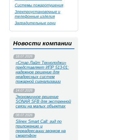
Системы пожаротушения
Электроустановочные и
телефонные изделия
Заградительные огни
Новости компании
18.07.2026
«Стар Лайт Технолоджи»
представляет ИПР 513‑01:
надежное решение для
неадресных систем
пожарной сигнализации
14.07.2026
Экономичное решение
SONAR SFB для экстренной
связи на малых объектах
08.07.2026
Slinex Smart Call: гид по
приложению и
переадресации звонков на
смартфон