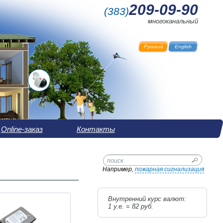
209-09-90
(
383
)
многоканальный
Русский
English
Online-заказ
Контакты
Например,
пожарная сигнализация
Внутренний курс валют:
1 у.е. =
82
руб.