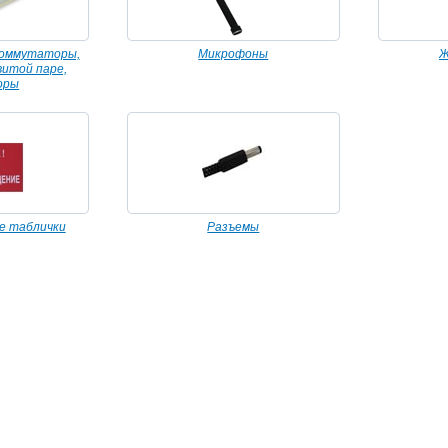
коммутаторы,
Микрофоны
Ж
витой паре,
оры
е таблички
Разъемы