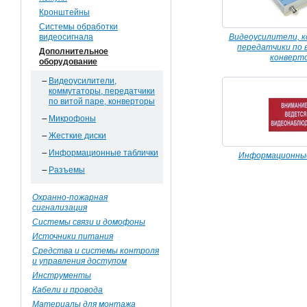
Кронштейны
Системы обработки
видеосигнала
Видеоусилители, 
передатчики по 
Дополнительное
конверт
оборудование
Видеоусилители,
коммутаторы, передатчики
по витой паре, конверторы
Микрофоны
Жесткие диски
Информационные таблички
Информационны
Разъемы
Охранно-пожарная
сигнализация
Системы связи и домофоны
Источники питания
Средства и системы контроля
и управления доступом
Инструменты
Кабели и провода
Материалы для монтажа