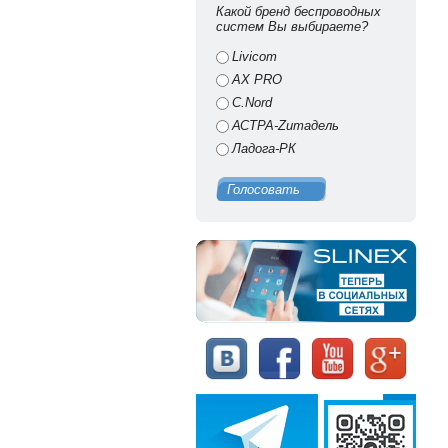
Какой бренд беспроводных
систем Вы выбираете?
Livicom
AX PRO
C.Nord
АСТРА-Zитадель
Ладога-РК
Голосовать