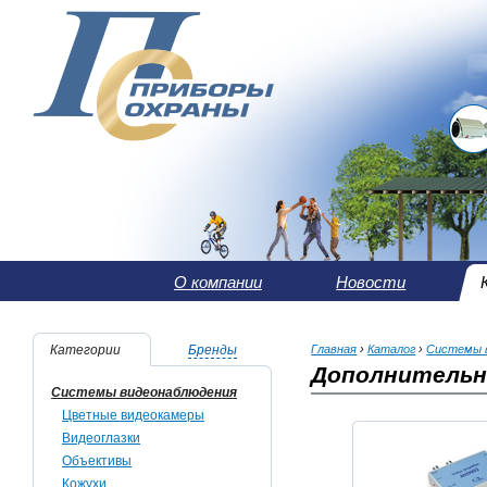
О компании
Новости
Категории
Бренды
Главная
›
Каталог
›
Системы 
Дополнительн
Системы видеонаблюдения
Цветные видеокамеры
Видеоглазки
Объективы
Кожухи