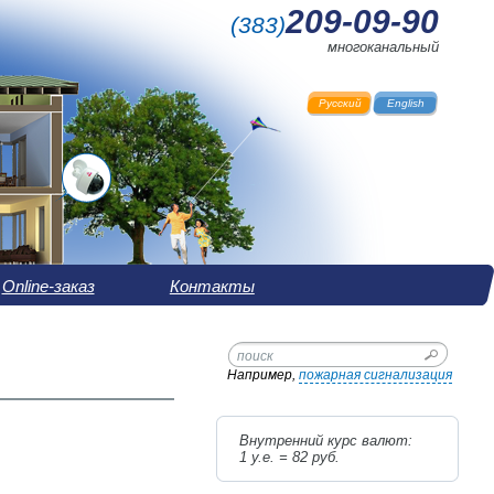
209-09-90
(
383
)
многоканальный
Русский
English
Online-заказ
Контакты
Например,
пожарная сигнализация
Внутренний курс валют:
1 у.е. =
82
руб.