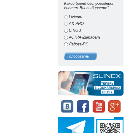
Какой бренд беспроводных
систем Вы выбираете?
Livicom
AX PRO
C.Nord
АСТРА-Zитадель
Ладога-РК
Голосовать