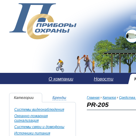
О компании
Новости
Категории
Бренды
Главная
›
Каталог
›
Средства 
PR-205
Системы видеонаблюдения
Охранно-пожарная
сигнализация
Системы связи и домофоны
Источники питания