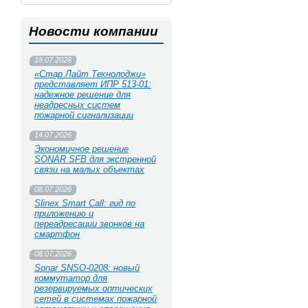
Новости компании
18.07.2026
«Стар Лайт Технолоджи»
представляет ИПР 513‑01:
надежное решение для
неадресных систем
пожарной сигнализации
14.07.2026
Экономичное решение
SONAR SFB для экстренной
связи на малых объектах
08.07.2026
Slinex Smart Call: гид по
приложению и
переадресации звонков на
смартфон
08.07.2026
Sonar SNSO-0208: новый
коммутатор для
резервируемых оптических
сетей в системах пожарной