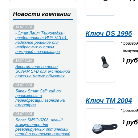
Новости компании
18.07.2026
Ключ DS 1996
«Стар Лайт Технолоджи»
представляет ИПР 513‑01:
надежное решение для
Произво
неадресных систем
Коммути
пожарной сигнализации
0 руб
14.07.2026
Экономичное решение
SONAR SFB для экстренной
связи на малых объектах
08.07.2026
Slinex Smart Call: гид по
приложению и
Ключ TM 2004
переадресации звонков на
смартфон
Произво
08.07.2026
Sonar SNSO-0208: новый
0 руб
коммутатор для
резервируемых оптических
сетей в системах пожарной