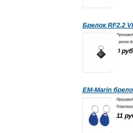
Брелок RF2.2 VI
Произво
Брелок д
0 руб
EM-Marin брело
Произво
Пластико
11 ру