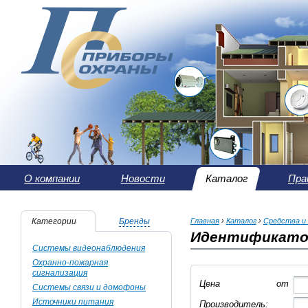
О компании
Новости
Каталог
Пра
Категории
Бренды
Главная
›
Каталог
›
Средства и
Идентификато
Системы видеонаблюдения
Охранно-пожарная
сигнализация
Цена
от
Системы связи и домофоны
Источники питания
Производитель: