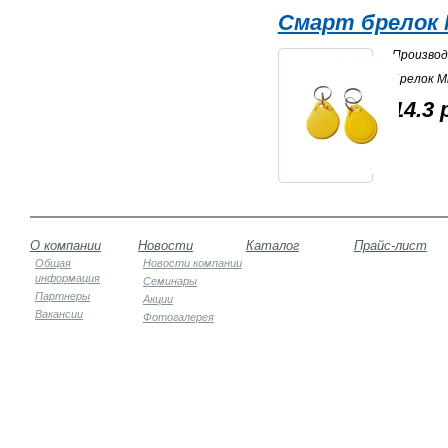
Смарт брелок M
Произво
Брелок Mi
14.3 
О компании
Новости
Каталог
Прайс-лист
Общая
Новости компании
информация
Семинары
Партнеры
Акции
Вакансии
Фотогалерея