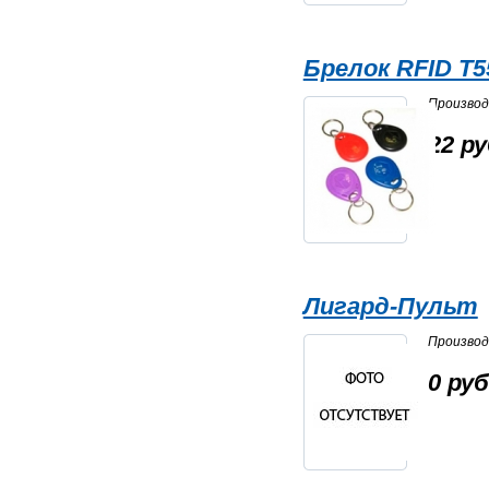
Брелок RFID T
Произво
22 ру
Лигард-Пульт
Произво
0 руб