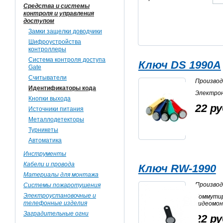
Средства и системы
контроля и управления
доступом
Замки защелки доводчики
Шифроустройства
контроллеры
Система контроля доступа
Ключ DS 1990A
Gate
Считыватели
Произво
Идентификаторы кода
Электрон
Кнопки выхода
22 ру
Источники питания
Металлодетекторы
Турникеты
Автоматика
Инструменты
Кабели и провода
Ключ RW-1990
Материалы для монтажа
Произво
Системы пожаротушения
Электроустановочные и
Коммути
телефонные изделия
видеомо
Заградительные огни
22 ру