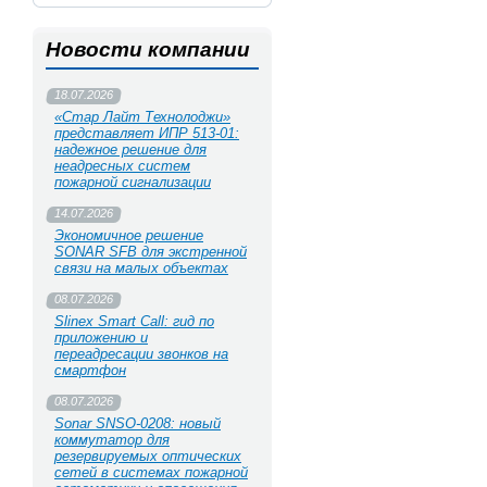
Новости компании
18.07.2026
«Стар Лайт Технолоджи»
представляет ИПР 513‑01:
надежное решение для
неадресных систем
пожарной сигнализации
14.07.2026
Экономичное решение
SONAR SFB для экстренной
связи на малых объектах
08.07.2026
Slinex Smart Call: гид по
приложению и
переадресации звонков на
смартфон
08.07.2026
Sonar SNSO-0208: новый
коммутатор для
резервируемых оптических
сетей в системах пожарной