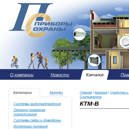
О компании
Новости
Каталог
Пра
Категории
Бренды
Главная
›
Каталог
›
Средства и
Считыватели
КТМ-В
Системы видеонаблюдения
Охранно-пожарная
сигнализация
Системы связи и домофоны
Источники питания