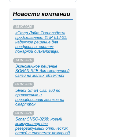
Новости компании
18.07.2026
«Стар Лайт Технолоджи»
представляет ИПР 513‑01:
надежное решение для
неадресных систем
пожарной сигнализации
14.07.2026
Экономичное решение
SONAR SFB для экстренной
связи на малых объектах
08.07.2026
Slinex Smart Call: гид по
приложению и
переадресации звонков на
смартфон
08.07.2026
Sonar SNSO-0208: новый
коммутатор для
резервируемых оптических
сетей в системах пожарной