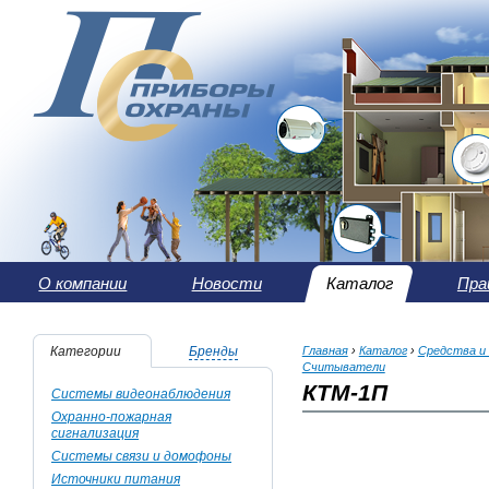
О компании
Новости
Каталог
Пра
Категории
Бренды
Главная
›
Каталог
›
Средства и
Считыватели
КТМ-1П
Системы видеонаблюдения
Охранно-пожарная
сигнализация
Системы связи и домофоны
Источники питания