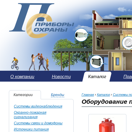
О компании
Новости
Каталог
Пра
Категории
Бренды
Главная
›
Каталог
›
Системы п
Оборудование 
Системы видеонаблюдения
Охранно-пожарная
сигнализация
Системы связи и домофоны
Источники питания