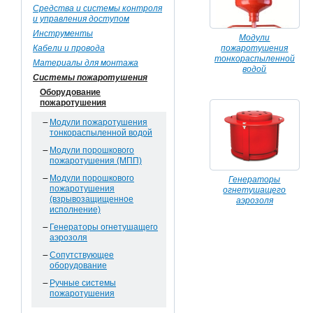
Средства и системы контроля
и управления доступом
Инструменты
Модули
Кабели и провода
пожаротушения
тонкораспыленной
Материалы для монтажа
водой
Системы пожаротушения
Оборудование
пожаротушения
Модули пожаротушения
тонкораспыленной водой
Модули порошкового
пожаротушения (МПП)
Модули порошкового
Генераторы
пожаротушения
огнетушащего
(взрывозащищенное
аэрозоля
исполнение)
Генераторы огнетушащего
аэрозоля
Сопутствующее
оборудование
Ручные системы
пожаротушения