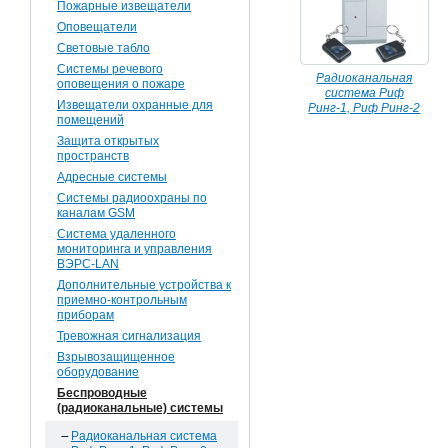
Пожарные извещатели
Оповещатели
Световые табло
Системы речевого
Радиоканальная
оповещения о пожаре
система Риф
Извещатели охранные для
Ринг-1, Риф Ринг-2
помещений
Защита открытых
пространств
Адресные системы
Системы радиоохраны по
каналам GSM
Система удаленного
мониторинга и управления
ВЭРС-LAN
Дополнительные устройства к
приемно-контрольным
приборам
Тревожная сигнализация
Взрывозащищенное
оборудование
Беспроводные
(радиоканальные) системы
Радиоканальная система