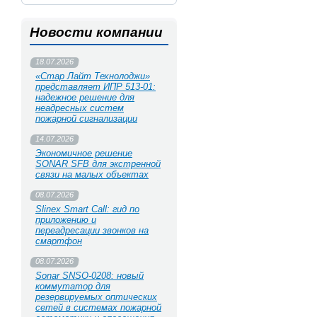
Новости компании
18.07.2026
«Стар Лайт Технолоджи»
представляет ИПР 513‑01:
надежное решение для
неадресных систем
пожарной сигнализации
14.07.2026
Экономичное решение
SONAR SFB для экстренной
связи на малых объектах
08.07.2026
Slinex Smart Call: гид по
приложению и
переадресации звонков на
смартфон
08.07.2026
Sonar SNSO-0208: новый
коммутатор для
резервируемых оптических
сетей в системах пожарной