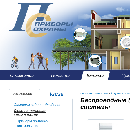
О компании
Новости
Каталог
Пра
Категории
Бренды
Главная
›
Каталог
›
Охранно-пож
Беспроводные 
Системы видеонаблюдения
системы
Охранно-пожарная
сигнализация
Приборы приемно-
контрольные