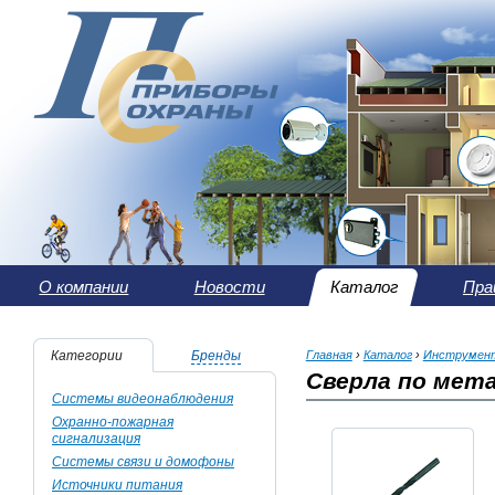
О компании
Новости
Каталог
Пра
Категории
Бренды
Главная
›
Каталог
›
Инструмен
Сверла по мет
Системы видеонаблюдения
Охранно-пожарная
сигнализация
Системы связи и домофоны
Источники питания