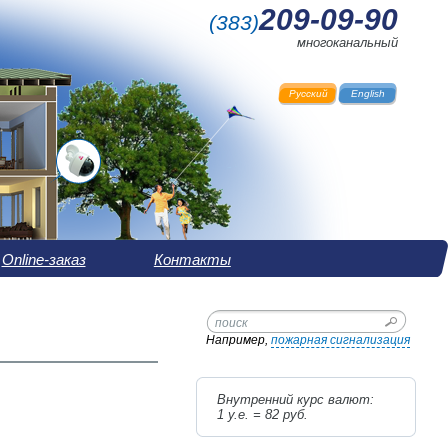
209-09-90
(
383
)
многоканальный
Русский
English
Online-заказ
Контакты
Например,
пожарная сигнализация
Внутренний курс валют:
1 у.е. =
82
руб.