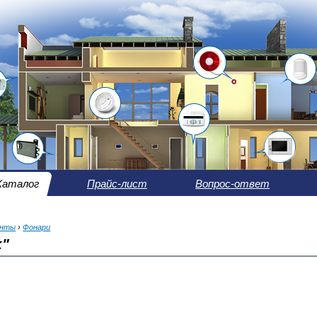
Каталог
Прайс-лист
Вопрос-ответ
енты
›
Фонари
k"