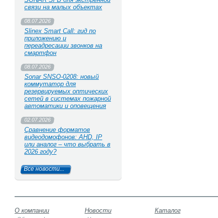
связи на малых объектах
08.07.2026
Slinex Smart Call: гид по
приложению и
переадресации звонков на
смартфон
08.07.2026
Sonar SNSO-0208: новый
коммутатор для
резервируемых оптических
сетей в системах пожарной
автоматики и оповещения
02.07.2026
Сравнение форматов
видеодомофонов: AHD, IP
или аналог – что выбрать в
2026 году?
Все новости...
О компании
Новости
Каталог