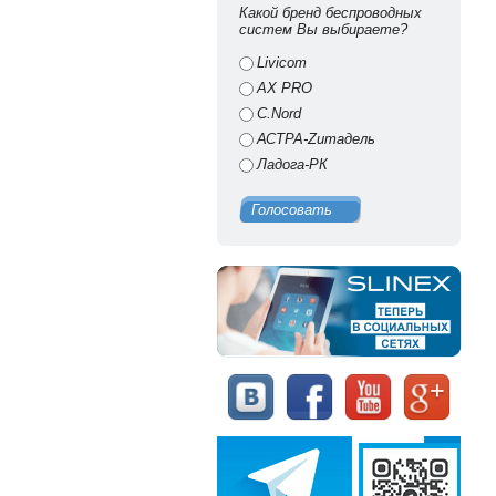
Какой бренд беспроводных
систем Вы выбираете?
Livicom
AX PRO
C.Nord
АСТРА-Zитадель
Ладога-РК
Голосовать