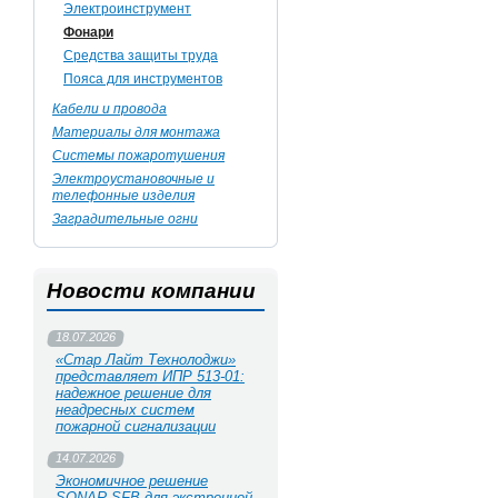
Электроинструмент
Фонари
Средства защиты труда
Пояса для инструментов
Кабели и провода
Материалы для монтажа
Системы пожаротушения
Электроустановочные и
телефонные изделия
Заградительные огни
Новости компании
18.07.2026
«Стар Лайт Технолоджи»
представляет ИПР 513‑01:
надежное решение для
неадресных систем
пожарной сигнализации
14.07.2026
Экономичное решение
SONAR SFB для экстренной