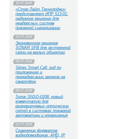
18.07.2026
«Стар Лайт Технолоджи»
представляет ИПР 513‑01:
надежное решение для
неадресных систем
пожарной сигнализации
14.07.2026
Экономичное решение
SONAR SFB для экстренной
связи на малых объектах
08.07.2026
Slinex Smart Call: гид по
приложению и
переадресации звонков на
смартфон
08.07.2026
Sonar SNSO-0208: новый
коммутатор для
резервируемых оптических
сетей в системах пожарной
автоматики и оповещения
02.07.2026
Сравнение форматов
видеодомофонов: AHD, IP