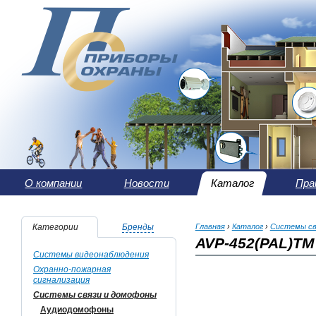
О компании
Новости
Каталог
Пра
Категории
Бренды
Главная
›
Каталог
›
Системы св
AVP-452(PAL)TM
Системы видеонаблюдения
Охранно-пожарная
сигнализация
Системы связи и домофоны
Аудиодомофоны