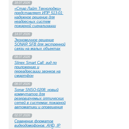
18.07.2026
«Стар Лайт Технолоджи»
представляет ИПР 513‑01:
надежное решение для
неадресных систем
пожарной сигнализации
14.07.2026
Экономичное решение
SONAR SFB для экстренной
связи на малых объектах
08.07.2026
Slinex Smart Call: гид по
приложению и
переадресации звонков на
смартфон
08.07.2026
Sonar SNSO-0208: новый
коммутатор для
резервируемых оптических
сетей в системах пожарной
автоматики и оповещения
02.07.2026
Сравнение форматов
видеодомофонов: AHD, IP