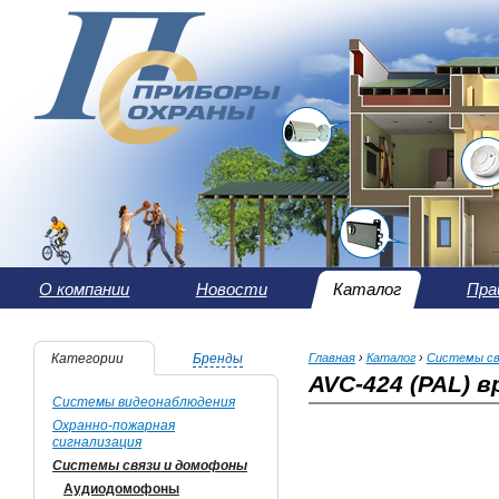
О компании
Новости
Каталог
Пра
Категории
Бренды
Главная
›
Каталог
›
Системы св
AVC-424 (PAL) в
Системы видеонаблюдения
Охранно-пожарная
сигнализация
Системы связи и домофоны
Аудиодомофоны