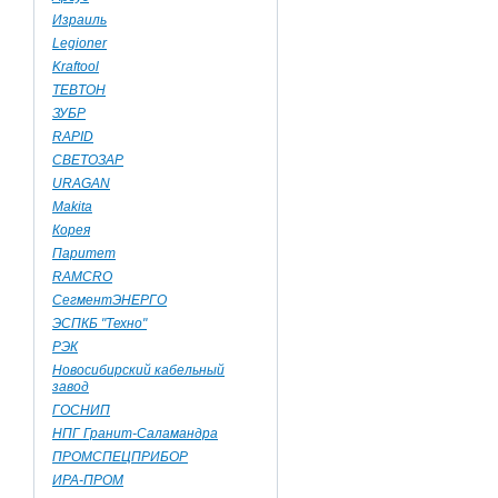
Израиль
Legioner
Kraftool
TEBTOH
ЗУБР
RAPID
СВЕТОЗАР
URAGAN
Makita
Корея
Паритет
RAMCRO
СегментЭНЕРГО
ЭСПКБ "Техно"
РЭК
Новосибирский кабельный
завод
ГОСНИП
НПГ Гранит-Саламандра
ПРОМСПЕЦПРИБОР
ИРА-ПРОМ