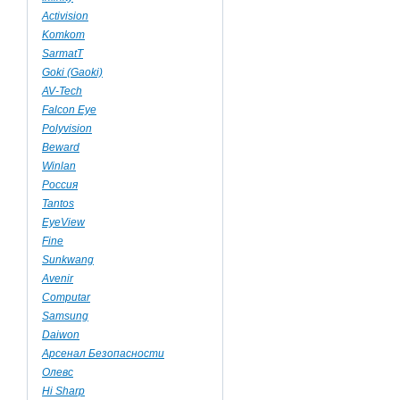
Activision
Komkom
SarmatT
Goki (Gaoki)
AV-Tech
Falcon Eye
Polyvision
Beward
Winlan
Россия
Tantos
EyeView
Fine
Sunkwang
Avenir
Computar
Samsung
Daiwon
Арсенал Безопасности
Олевс
Hi Sharp