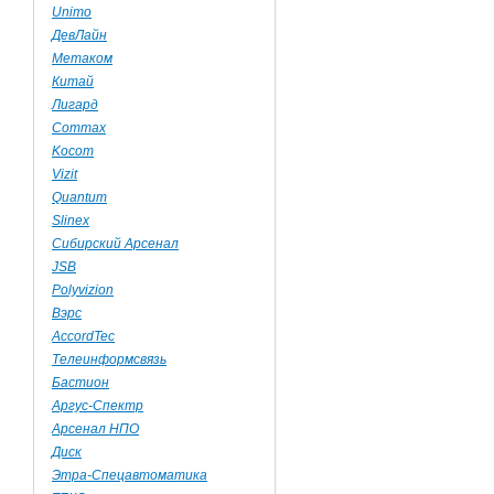
Unimo
ДевЛайн
Метаком
Китай
Лигард
Commax
Kocom
Vizit
Quantum
Slinex
Сибирский Арсенал
JSB
Polyvizion
Вэрс
AccordTec
Телеинформсвязь
Бастион
Аргус-Спектр
Арсенал НПО
Диск
Этра-Спецавтоматика