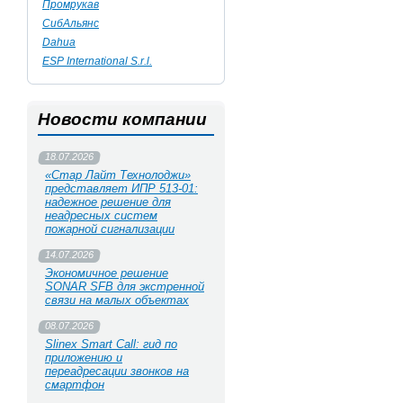
Промрукав
СибАльянс
Dahua
ESP International S.r.l.
Новости компании
18.07.2026
«Стар Лайт Технолоджи»
представляет ИПР 513‑01:
надежное решение для
неадресных систем
пожарной сигнализации
14.07.2026
Экономичное решение
SONAR SFB для экстренной
связи на малых объектах
08.07.2026
Slinex Smart Call: гид по
приложению и
переадресации звонков на
смартфон