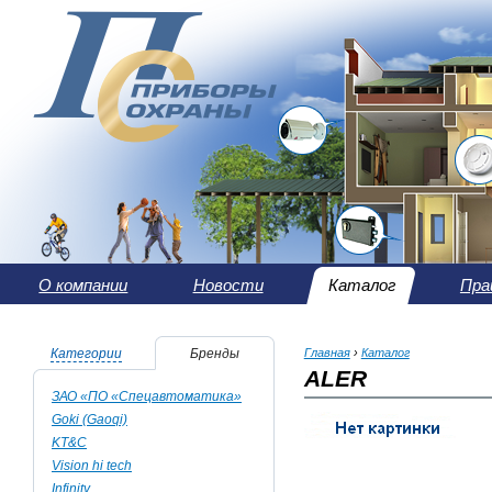
О компании
Новости
Каталог
Пра
Категории
Бренды
Главная
›
Каталог
ALER
ЗАО «ПО «Спецавтоматика»
Goki (Gaoqi)
KT&C
Vision hi tech
Infinity