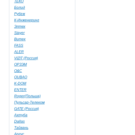
ТЕКО
Болид
Рубеж
К-Инженеринг
Элтех
Stayer
Витек
FASS
ALER
VIZIT (Россия)
ОРЗЭМ
О&C
OUBAO
K-DOM
ENTER
Roger(Польша)
Пульсар-Телеком
GATE (Россия)
Ахтуба
Dallas
Тайвань
Аргус