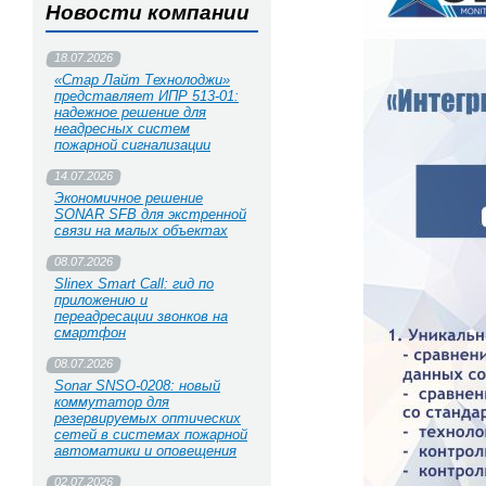
Новости компании
18.07.2026
«Стар Лайт Технолоджи»
представляет ИПР 513‑01:
надежное решение для
неадресных систем
пожарной сигнализации
14.07.2026
Экономичное решение
SONAR SFB для экстренной
связи на малых объектах
08.07.2026
Slinex Smart Call: гид по
приложению и
переадресации звонков на
смартфон
08.07.2026
Sonar SNSO-0208: новый
коммутатор для
резервируемых оптических
сетей в системах пожарной
автоматики и оповещения
02.07.2026