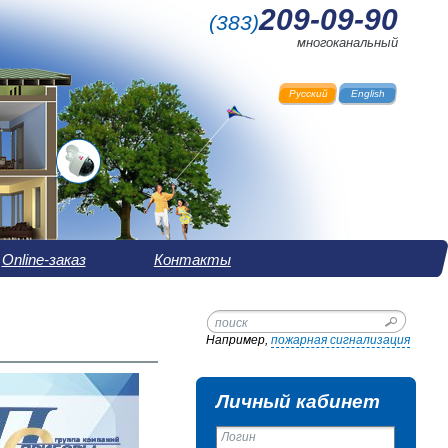
209-09-90
(
383
)
многоканальный
Русский
English
Online-заказ
Контакты
Например,
пожарная сигнализация
Личный кабинет