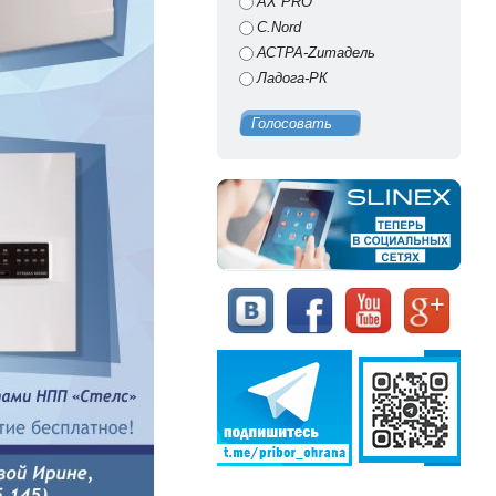
AX PRO
C.Nord
АСТРА-Zитадель
Ладога-РК
Голосовать