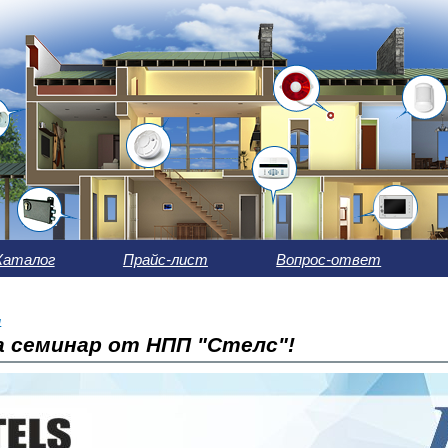
Каталог
Прайс-лист
Вопрос-ответ
ы
 семинар от НПП "Стелс"!