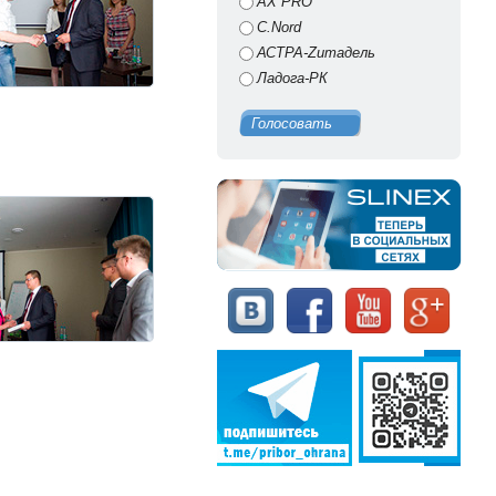
AX PRO
C.Nord
АСТРА-Zитадель
Ладога-РК
Голосовать