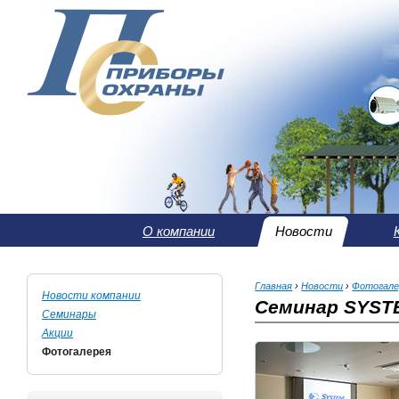
О компании
Новости
Главная
›
Новости
›
Фотогале
Новости компании
Семинар SYSTE
Семинары
Акции
Фотогалерея