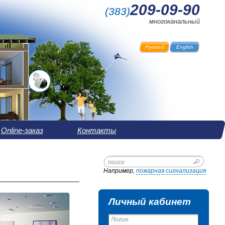
209-09-90
(
383
)
многоканальный
Русский
English
Online-заказ
Контакты
Например,
пожарная сигнализация
Личный кабинет