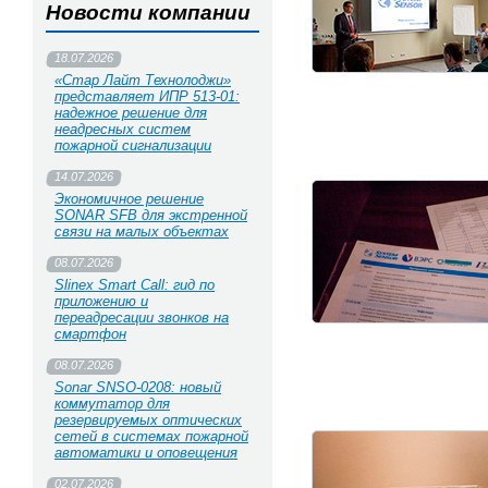
Новости компании
18.07.2026
«Стар Лайт Технолоджи»
представляет ИПР 513‑01:
надежное решение для
неадресных систем
пожарной сигнализации
14.07.2026
Экономичное решение
SONAR SFB для экстренной
связи на малых объектах
08.07.2026
Slinex Smart Call: гид по
приложению и
переадресации звонков на
смартфон
08.07.2026
Sonar SNSO-0208: новый
коммутатор для
резервируемых оптических
сетей в системах пожарной
автоматики и оповещения
02.07.2026