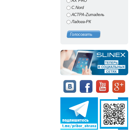
AX PRO
C.Nord
АСТРА-Zитадель
Ладога-РК
Голосовать