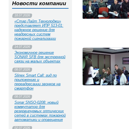
Новости компании
18.07.2026
«Стар Лайт Технолоджи»
представляет ИПР 513‑01:
надежное решение для
неадресных систем
пожарной сигнализации
14.07.2026
Экономичное решение
SONAR SFB для экстренной
связи на малых объектах
08.07.2026
Slinex Smart Call: гид по
приложению и
переадресации звонков на
смартфон
08.07.2026
Sonar SNSO-0208: новый
коммутатор для
резервируемых оптических
сетей в системах пожарной
автоматики и оповещения
02.07.2026