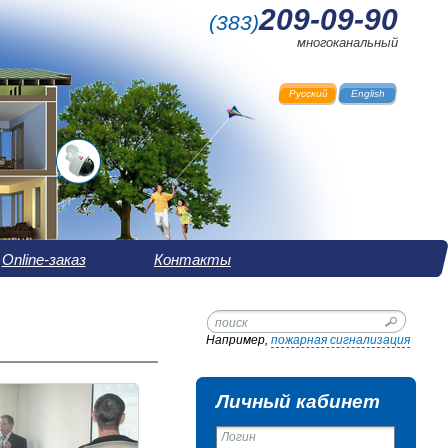
209-09-90
(
383
)
многоканальный
Русский
English
Online-заказ
Контакты
Например,
пожарная сигнализация
Личный кабинет