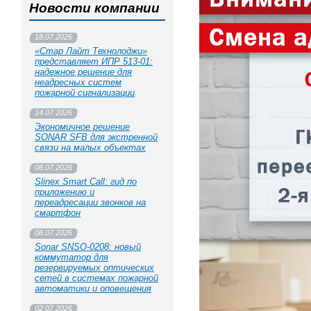
Новости компании
18.07.2026
«Стар Лайт Технолоджи»
представляет ИПР 513‑01:
надежное решение для
неадресных систем
пожарной сигнализации
14.07.2026
Экономичное решение
SONAR SFB для экстренной
связи на малых объектах
08.07.2026
Slinex Smart Call: гид по
приложению и
переадресации звонков на
смартфон
08.07.2026
Sonar SNSO-0208: новый
коммутатор для
резервируемых оптических
сетей в системах пожарной
автоматики и оповещения
02.07.2026