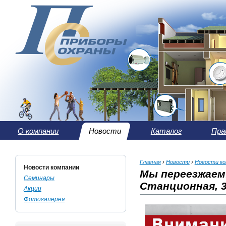
О компании
Новости
Каталог
Пра
Главная
›
Новости
›
Новости ко
Новости компании
Мы переезжаем!
Семинары
Станционная, 
Акции
Фотогалерея