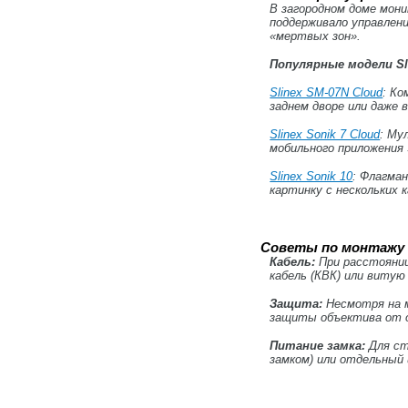
В загородном доме мон
поддерживало управлен
«мертвых зон».
Популярные модели Sli
Slinex SM-07N Cloud
: Ко
заднем дворе или даже в
Slinex Sonik 7 Cloud
: Му
мобильного приложения S
Slinex Sonik 10
: Флагма
картинку с нескольких 
Советы по монтажу 
Кабель:
При расстоянии
кабель (КВК) или витую
Защита:
Несмотря на м
защиты объектива от о
Питание замка:
Для ст
замком) или отдельный 