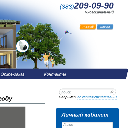
209-09-90
(
383
)
многоканальный
Русский
English
Online-заказ
Контакты
году
Например,
пожарная сигнализация
Личный кабинет