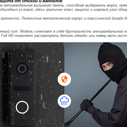
ащита от стихии и вандалов
на антивандальная вызывная панель, способная выдержать мороз, пря
одъездных условий, здесь критичен класс защиты и широкий угол обзо
 прочности. Полностью металлический корпус и классический дизайн 
енный хит. Модель сочетает в себе брутальность антивандального к
а Full HD позволяет рассмотреть детали одежды или номер авто гост