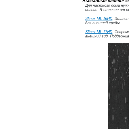
Вызывные панели: з
Для частного дома нуж
солнце. В отличие от п
Slinex ML-16HD
: Эталон
для внешней среды.
Slinex ML-17HD
: Соврем
внешний вид. Поддержк