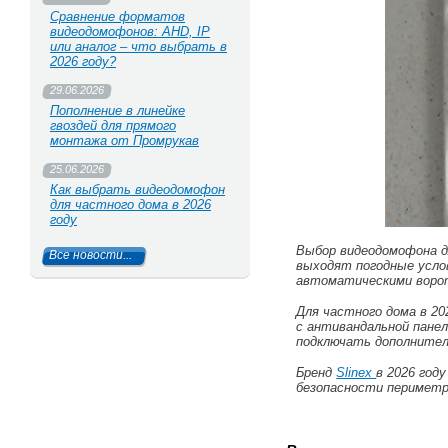
Сравнение форматов
видеодомофонов: AHD, IP
или аналог – что выбрать в
2026 году?
29.06.2026
Пополнение в линейке
гвоздей для прямого
монтажа от Промрукав
25.06.2026
Как выбрать видеодомофон
для частного дома в 2026
году
Выбор видеодомофона д
Все новости...
выходят погодные услов
автоматическими воро
Для частного дома в 20
с антивандальной пане
подключать дополнител
Бренд
Slinex
в 2026 год
безопасности периметра