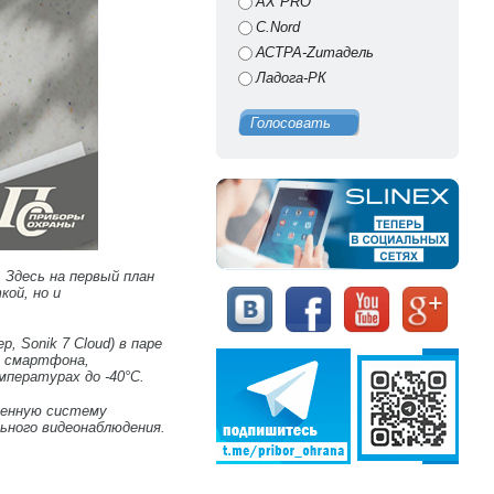
AX PRO
C.Nord
АСТРА-Zитадель
Ладога-РК
Голосовать
 Здесь на первый план
кой, но и
, Sonik 7 Cloud) в паре
о смартфона,
пературах до -40°C.
ценную систему
ьного видеонаблюдения.