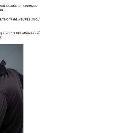
мой дождь и палящее
ра.
делают её неуязвимой
орпуса и премиальный
я.