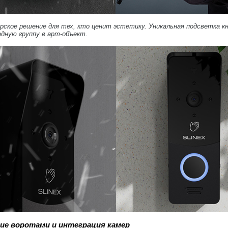
ерское решение для тех, кто ценит эстетику. Уникальная подсветка к
дную группу в арт-объект.
ие воротами и интеграция камер