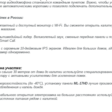
итор видеодомофона становится командным пунктом. Важно, чтобы 
ие автоматическими воротами и позволяло подключать дополнительны
nex в России:
мпактный и доступный монитор с Wi-Fi. Вы сможете открыть калитку
 магазине.
льтимедийный лидер. Великолепный звук, сменные передние панели и п
mart Call.
н с огромным 10-дюймовым IPS экраном. Идеален для больших домов, г
камер одновременно.
на участке:
 свыше 30 метров от дома до калитки используйте специализирован
 пару с активными усилителями для исключения помех.
орозостойкость (до -40°C), установку панели
ML-17HD
лучше производ
бледенения и капель дождя.
абильного открытия электрозамка на больших расстояниях используй
источник питания рядом с калиткой.