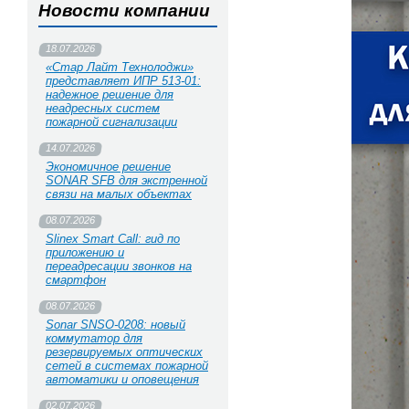
Новости компании
18.07.2026
«Стар Лайт Технолоджи»
представляет ИПР 513‑01:
надежное решение для
неадресных систем
пожарной сигнализации
14.07.2026
Экономичное решение
SONAR SFB для экстренной
связи на малых объектах
08.07.2026
Slinex Smart Call: гид по
приложению и
переадресации звонков на
смартфон
08.07.2026
Sonar SNSO-0208: новый
коммутатор для
резервируемых оптических
сетей в системах пожарной
автоматики и оповещения
02.07.2026