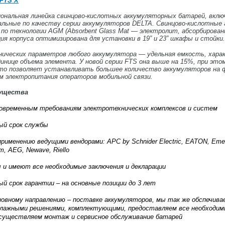
FTS X
иональная линейка свинцово-кислотных аккумуляторных батарей, вкл
альные по качеству серии аккумуляторов DELTA. Свинцово-кислотные
 по технологии AGM (Absorbent Glass Mat — электролит, абсорбирова
ия корпуса оптимизирована для установки в 19” и 23” шкафы и стойки
нических параметров любого аккумулятора — удельная емкость, хар
динице объема элемента. У новой серии FTS она выше на 15%, при эт
то позволяет устанавливать большее количество аккумуляторов на 
 электропитания операторов мобильной связи.
мущества
временным требованиям электротехнических комплексов и систем
ый срок службы
рименению ведущими вендорами: APC by Schnider Electric, EATON, Emers
, AEG, Newave, Riello
и имеют все необходимые заключения и декларации
 срок гарантии – на основные позиции до 3 лет
сновному направлению – поставке аккумуляторов, мы так же обспечива
лажными решениями, комплектующими, предоставляем все необходим
существляем монтаж и сервисное обслуживание батарей