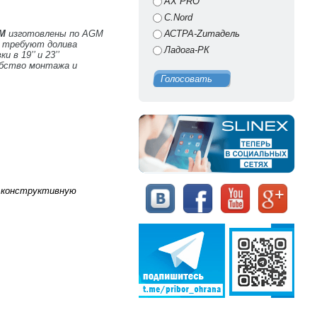
AX PRO
C.Nord
 M
изготовлены по AGM
АСТРА-Zитадель
е требуют долива
Ладога-РК
в 19’’ и 23’’
обство монтажа и
Голосовать
ю конструктивную