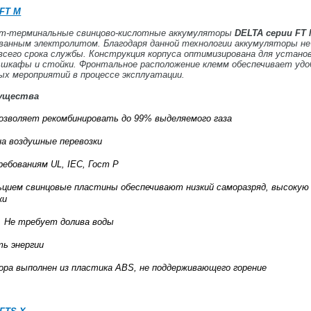
FT M
т-терминальные свинцово-кислотные аккумуляторы
DELTA серии FT
ованным электролитом. Благодаря данной технологии аккумуляторы н
сего срока службы. Конструкция корпуса оптимизирована для установки 
шкафы и стойки. Фронтальное расположение клемм обеспечивает уд
ых мероприятий в процессе эксплуатации.
мущества
озволяет рекомбинировать до 99% выделяемого газа
на воздушные перевозки
бованиям UL, IEC, Гост Р
ьцием свинцовые пластины обеспечивают низкий саморазряд, высоку
ки
 Не требует долива воды
ь энергии
ора выполнен из пластика ABS, не поддерживающего горение