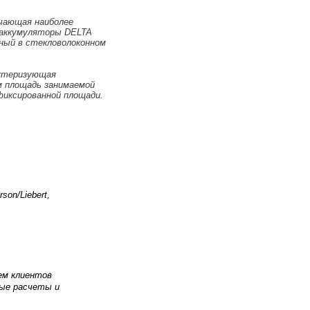
ючающая наиболее
 аккумуляторы DELTA
нный в стекловолоконном
.
актеризующая
ом площадь занимаемой
фиксированной площади.
on/Liebert,
ем клиентов
ые расчеты и