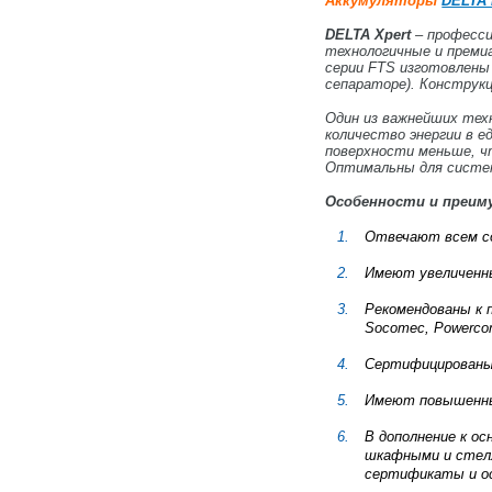
Аккумуляторы
DELTA 
DELTA Xpert
– професс
технологичные и преми
серии FTS изготовлены
сепараторе). Конструкц
Один из важнейших тех
количество энергии в е
поверхности меньше, ч
Оптимальны для систем
Особенности и преи
Отвечают всем со
Имеют увеличенн
Рекомендованы к п
Socomec, Powercom
Сертифицированы 
Имеют повышенный
В дополнение к о
шкафными и стел
сертификаты и о