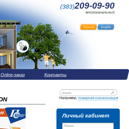
209-09-90
(
383
)
многоканальный
Русский
English
Online-заказ
Контакты
ON
Например,
пожарная сигнализация
Личный кабинет