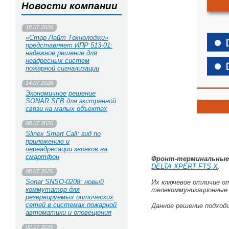
Новости компании
18.07.2026
«Стар Лайт Технолоджи»
представляет ИПР 513‑01:
надежное решение для
неадресных систем
пожарной сигнализации
14.07.2026
Экономичное решение
SONAR SFB для экстренной
связи на малых объектах
08.07.2026
Slinex Smart Call: гид по
приложению и
переадресации звонков на
смартфон
Фронт-терминальные
DELTA XPERT FTS X
.
08.07.2026
Sonar SNSO-0208: новый
Их ключевое отличие от
коммутатор для
телекоммуникационные
резервируемых оптических
сетей в системах пожарной
Данное решение подходи
автоматики и оповещения
02.07.2026