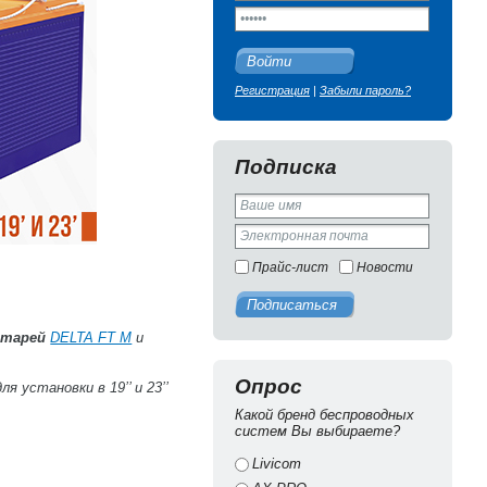
Войти
Регистрация
|
Забыли пароль?
Подписка
Прайс-лист
Новости
Подписаться
атарей
DELTA FT M
и
Опрос
установки в 19’’ и 23’’
Какой бренд беспроводных
систем Вы выбираете?
Livicom