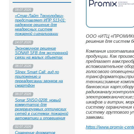
18.07.2026
«Стар Лайт Технолоджи»
представляет ИПР 513‑01:
надежное решение для
неадресных систем
пожарной сигнализации
ООО «ИТЦ «ПРОМИКС»
решения для систем б
14.07.2026
Экономичное решение
Компания изготавлив
SONAR SFB для экстренной
продукции. Как произ
связи на малых объектах
предлагает вам:прео
вспомогательное обор
08.07.2026
голосового оповещени
Slinex Smart Call: гид по
трансформаторы;приб
приложению и
переадресации звонков на
техники;зимние компл
смартфон
банковских карт;обор
радиоканалу;контролл
08.07.2026
электромеханические;
Sonar SNSO-0208: новый
шкафов и витрин, мор
коммутатор для
систему ограничения 
резервируемых оптических
систему группового у
сетей в системах пожарной
замками.
автоматики и оповещения
https://www.promix-cente
02.07.2026
Сравнение форматов