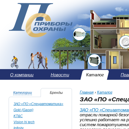
О компании
Новости
Каталог
Пра
Главная
›
Каталог
Категории
Бренды
ЗАО «ПО «Спе
ЗАО «ПО «Спецавтоматика»
ЗАО «ПО «Спецавтома
Goki (Gaoqi)
отрасли пожарной безо
KT&C
успешно работает на р
Vision hi tech
систем пожаротушения.
Infinity