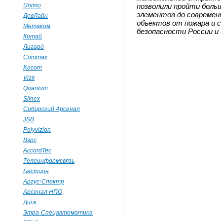
Unimo
позволили пройти боль
элементов до совреме
ДевЛайн
объектов от пожара и 
Метаком
безопасности России и 
Китай
Лигард
Commax
Kocom
Vizit
Quantum
Slinex
Сибирский Арсенал
JSB
Polyvizion
Вэрс
AccordTec
Телеинформсвязь
Бастион
Аргус-Спектр
Арсенал НПО
Диск
Этра-Спецавтоматика