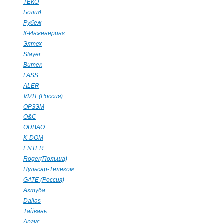
ТЕКО
Болид
Рубеж
К-Инженеринг
Элтех
Stayer
Витек
FASS
ALER
VIZIT (Россия)
ОРЗЭМ
О&C
OUBAO
K-DOM
ENTER
Roger(Польша)
Пульсар-Телеком
GATE (Россия)
Ахтуба
Dallas
Тайвань
Аргус