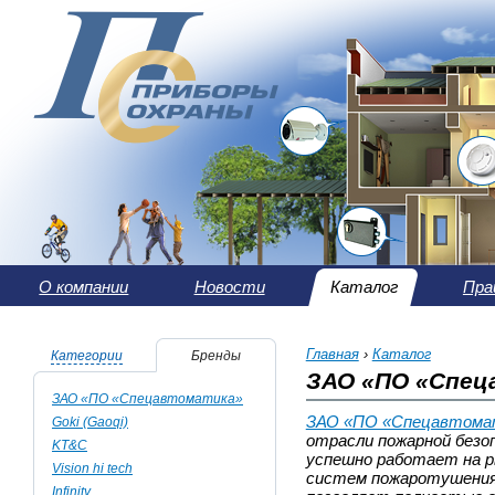
О компании
Новости
Каталог
Пра
Главная
›
Каталог
Категории
Бренды
ЗАО «ПО «Спе
ЗАО «ПО «Спецавтоматика»
ЗАО «ПО «Спецавтома
Goki (Gaoqi)
отрасли пожарной безо
KT&C
успешно работает на р
Vision hi tech
систем пожаротушения.
Infinity