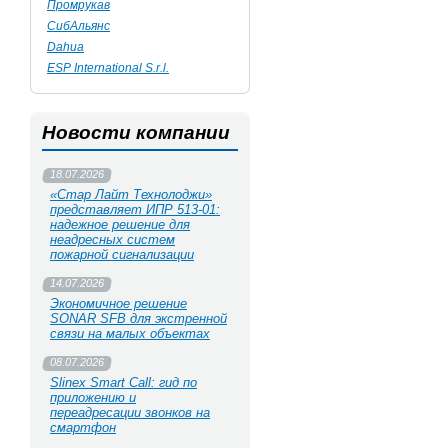
Промрукав
СибАльянс
Dahua
ESP International S.r.l.
Новости компании
18.07.2026
«Стар Лайт Технолоджи»
представляет ИПР 513‑01:
надежное решение для
неадресных систем
пожарной сигнализации
14.07.2026
Экономичное решение
SONAR SFB для экстренной
связи на малых объектах
08.07.2026
Slinex Smart Call: гид по
приложению и
переадресации звонков на
смартфон