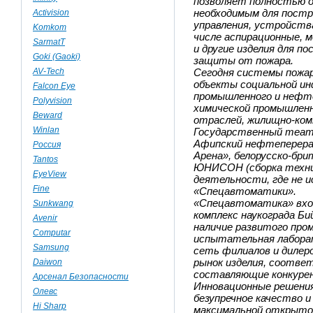
позволяет полностью 
необходимым для постр
Activision
управления, устройств
Komkom
числе аспирационные, 
SarmatT
и другие изделия для п
Goki (Gaoki)
защиты от пожара.
AV-Tech
Сегодня системы пожа
объекты социальной ин
Falcon Eye
промышленного и нефте
Polyvision
химической промышленн
Beward
отраслей, жилищно-комм
Winlan
Государственный теат
Афипский нефтеперера
Россия
Арена», белорусско-бр
Tantos
ЮНИСОН (сборка техни
EyeView
деятельности, где не и
Fine
«Спецавтоматики».
«Спецавтоматика» вхо
Sunkwang
комплекс наукограда Би
Avenir
наличие развитого про
Computar
испытательная лабора
Samsung
сеть филиалов и дилер
рынок изделия, соотве
Daiwon
составляющие конкуре
Арсенал Безопасности
Инновационные решения
Олевс
безупречное качество и
Hi Sharp
максимальной открыто