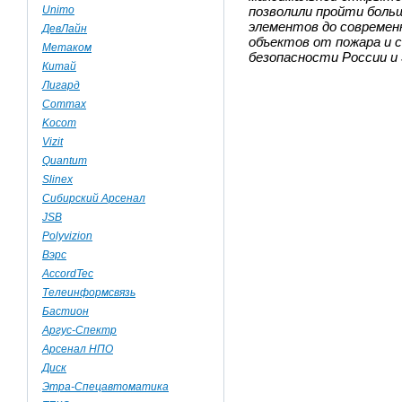
Unimo
позволили пройти боль
элементов до совреме
ДевЛайн
объектов от пожара и 
Метаком
безопасности России и 
Китай
Лигард
Commax
Kocom
Vizit
Quantum
Slinex
Сибирский Арсенал
JSB
Polyvizion
Вэрс
AccordTec
Телеинформсвязь
Бастион
Аргус-Спектр
Арсенал НПО
Диск
Этра-Спецавтоматика