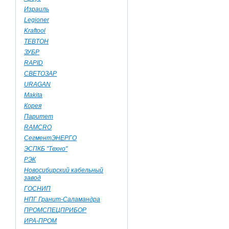
Израиль
Legioner
Kraftool
TEBTOH
ЗУБР
RAPID
СВЕТОЗАР
URAGAN
Makita
Корея
Паритет
RAMCRO
СегментЭНЕРГО
ЭСПКБ "Техно"
РЭК
Новосибирский кабельный
завод
ГОСНИП
НПГ Гранит-Саламандра
ПРОМСПЕЦПРИБОР
ИРА-ПРОМ