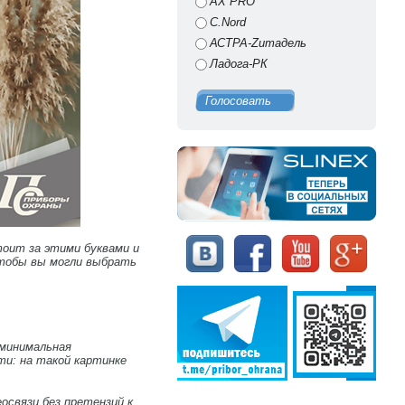
AX PRO
C.Nord
АСТРА-Zитадель
Ладога-РК
Голосовать
тоит за этими буквами и
чтобы вы могли выбрать
 минимальная
и: на такой картинке
освязи без претензий к