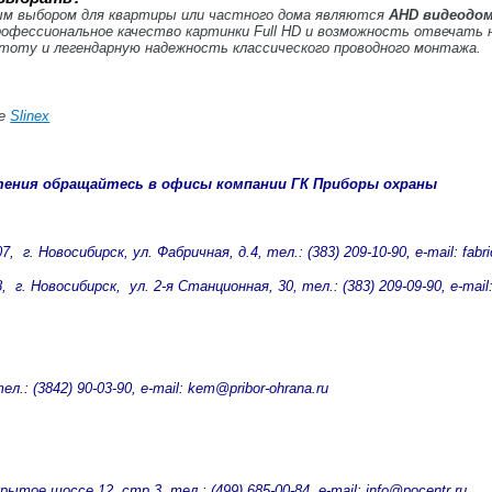
ым выбором для квартиры или частного дома являются
AHD видеодо
рофессиональное качество картинки Full HD и возможность отвечать 
стоту и легендарную надежность классического проводного монтажа.
те
Slinex
тения обращайтесь в офисы компании ГК Приборы охраны
, г. Новосибирск, ул. Фабричная, д.4, тел.: (383) 209-10-90, e-mail: fabri
 г. Новосибирск, ул. 2-я Станционная, 30, тел.: (383) 209-09-90, e-mail:
ел.: (3842) 90-03-90, e-mail: kem@pribor-ohrаna.ru
ытое шоссе 12, стр.3, тел.: (499) 685-00-84, e-mail: info@pocentr.ru