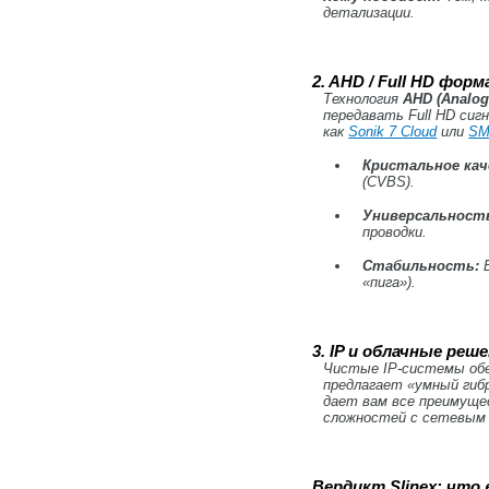
детализации.
2. AHD / Full HD фор
Технология
AHD (Analog 
передавать Full HD сиг
как
Sonik 7 Cloud
или
SM
Кристальное кач
(CVBS).
Универсальност
проводки.
Стабильность:
В
«пига»).
3. IP и облачные ре
Чистые IP-системы обе
предлагает «умный гибр
дает вам все преимуще
сложностей с сетевым 
Вердикт Slinex: что