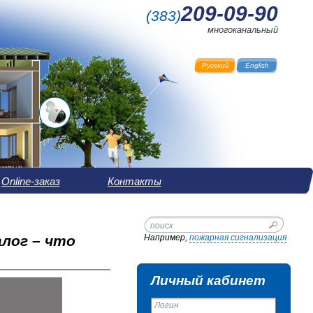
209-09-90
(
383
)
многоканальный
Русский
English
Online-заказ
Контакты
лог – что
Например,
пожарная сигнализация
Личный кабинет