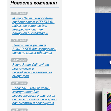
Новости компании
18.07.2026
«Стар Лайт Технолоджи»
представляет ИПР 513‑01:
надежное решение для
неадресных систем
пожарной сигнализации
14.07.2026
Экономичное решение
SONAR SFB для экстренной
связи на малых объектах
08.07.2026
Slinex Smart Call: гид по
приложению и
переадресации звонков на
смартфон
08.07.2026
Sonar SNSO-0208: новый
коммутатор для
резервируемых оптических
сетей в системах пожарной
автоматики и оповещения
02.07.2026