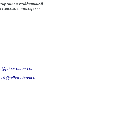
мофоны с поддержкой
на звонки с телефона,
c@pribor-ohrana.ru
 gk@pribor-ohrana.ru