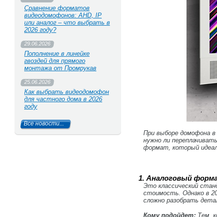
Сравнение форматов
видеодомофонов: AHD, IP
или аналог – что выбрать в
2026 году?
29.06.2026
Пополнение в линейке
гвоздей для прямого
монтажа от Промрукав
25.06.2026
Как выбрать видеодомофон
для частного дома в 2026
году
Все новости...
При выборе домофона в 
нужно ли переплачивать
формат, который идеал
1. Аналоговый форма
Это классический стан
стоимость. Однако в 2
сложно разобрать дета
Кому подойдет:
Тем, к