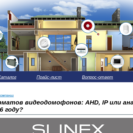
Каталог
Прайс-лист
Вопрос-ответ
компании
матов видеодомофонов: AHD, IP или ана
6 году?