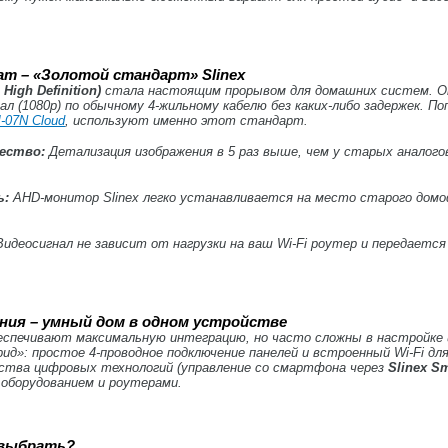
мат – «Золотой стандарт» Slinex
High Definition)
стала настоящим прорывом для домашних систем. О
нал (1080p) по обычному 4-жильному кабелю без каких-либо задержек. П
-07N Cloud
, используют именно этот стандарт.
ество:
Детализация изображения в 5 раз выше, чем у старых аналог
ь:
AHD-монитор Slinex легко устанавливается на место старого домо
идеосигнал не зависит от нагрузки на ваш Wi-Fi роутер и передается
шения – умный дом в одном устройстве
спечивают максимальную интеграцию, но часто сложны в настройке и
ид»: простое 4-проводное подключение панелей и встроенный Wi-Fi для
ства цифровых технологий (управление со смартфона через
Slinex Sm
оборудованием и роутерами.
 выбрать?