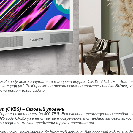
2026 году легко запутаться в аббревиатурах: CVBS, AHD, IP... Что с
 за «цифру»? Разбираемся в технологиях на примере линейки
Slinex
, 
ьно решит ваши задачи.
т (CVBS) – базовый уровень
дарт с разрешением до 800 ТВЛ. Его главное преимущество сегодня –
026 году CVBS уже не отвечает современным стандартам безопасност
ли лица или мелкие предметы в руках посетителя.
ому нужен максимально бюджетный вариант для простой аудио- и виде